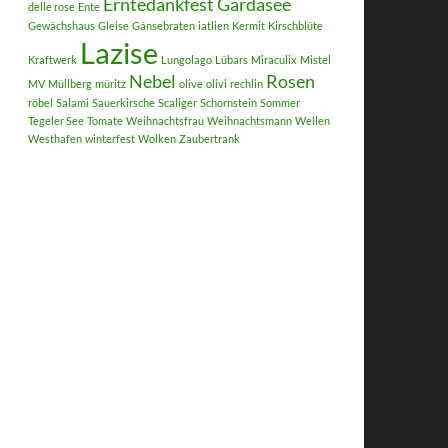
Erntedankfest
Gardasee
delle rose
Ente
Gewächshaus
Gleise
Gänsebraten
iatlien
Kermit
Kirschblüte
Lazise
Kraftwerk
Lungolago
Lübars
Miraculix
Mistel
Nebel
Rosen
MV
Müllberg
müritz
olive
olivi
rechlin
röbel
Salami
Sauerkirsche
Scaliger
Schornstein
Sommer
Tegeler See
Tomate
Weihnachtsfrau
Weihnachtsmann
Wellen
Westhafen
winterfest
Wolken
Zaubertrank