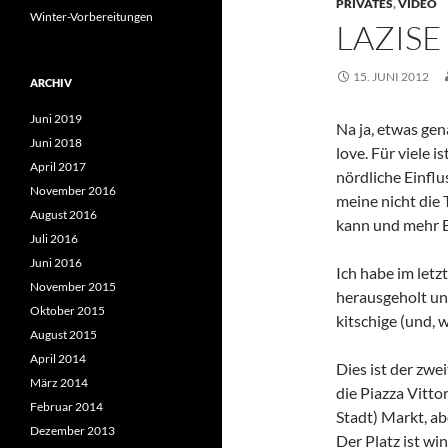
PRIVATES
,
VIDEO
Winter-Vorbereitungen
LAZIS
15. JUNI 2012
ARCHIV
Juni 2019
Na ja, etwas gen
Juni 2018
love. Für viele i
April 2017
nördliche Einflus
November 2016
meine nicht die
August 2016
kann und mehr E
Juli 2016
Juni 2016
Ich habe im letz
November 2015
herausgeholt un
Oktober 2015
kitschige (und, w
August 2015
April 2014
Dies ist der zwe
März 2014
die Piazza Vitto
Februar 2014
Stadt) Markt, ab
Dezember 2013
Der Platz ist win