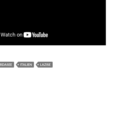
RDASEE
ITALIEN
LAZISE