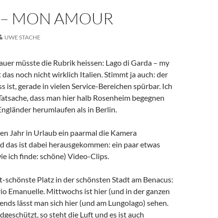
E – MON AMOUR
UWE STACHE
auer müsste die Rubrik heissen: Lago di Garda – my
st das noch nicht wirklich Italien. Stimmt ja auch: der
s ist, gerade in vielen Service-Bereichen spürbar. Ich
 Tatsache, dass man hier halb Rosenheim begegnen
ngländer herumlaufen als in Berlin.
ten Jahr in Urlaub ein paarmal die Kamera
d das ist dabei herausgekommen: ein paar etwas
ie ich finde: schöne) Video-Clips.
it-schönste Platz in der schönsten Stadt am Benacus:
rio Emanuelle. Mittwochs ist hier (und in der ganzen
ends lässt man sich hier (und am Lungolago) sehen.
dgeschützt, so steht die Luft und es ist auch