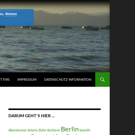
 zu.
Weitere
T THIS
IMPRESSUM
DATENSCHUTZ-INFORMATION
DARUM GEHT´S HIER …
Berlin
Abendsonne
Asterix
Bahn
Barberie
boeckh