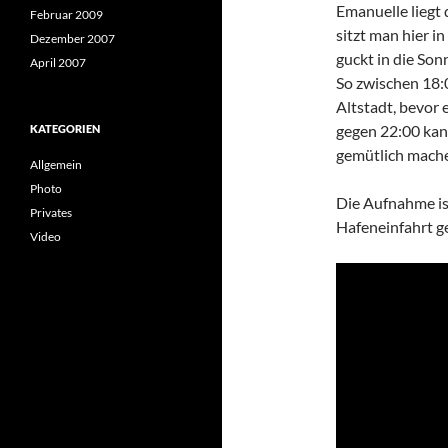
Emanuelle liegt
Februar 2009
sitzt man hier in
Dezember 2007
guckt in die Son
April 2007
So zwischen 18:
Altstadt, bevor 
gegen 22:00 kan
KATEGORIEN
gemütlich mach
Allgemein
Photo
Die Aufnahme ist
Privates
Hafeneinfahrt g
Video