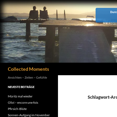
Zum
Inhalt
Durc
springen
Suchen
Collected Moments
Ansichten – Zeiten – Gefühle
NEUESTE BEITRÄGE
Müritz mal wieder
Schlagwort-Arch
Olivi – encore une fois
Pfirsich-Blüte
Sonnen-Aufgang im November