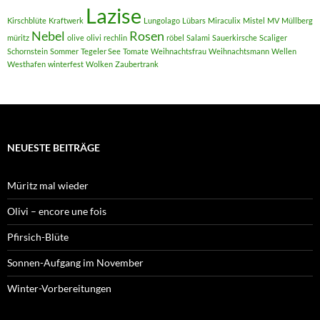
Lazise
Kirschblüte
Kraftwerk
Lungolago
Lübars
Miraculix
Mistel
MV
Müllberg
Nebel
Rosen
müritz
olive
olivi
rechlin
röbel
Salami
Sauerkirsche
Scaliger
Schornstein
Sommer
Tegeler See
Tomate
Weihnachtsfrau
Weihnachtsmann
Wellen
Westhafen
winterfest
Wolken
Zaubertrank
NEUESTE BEITRÄGE
Müritz mal wieder
Olivi – encore une fois
Pfirsich-Blüte
Sonnen-Aufgang im November
Winter-Vorbereitungen