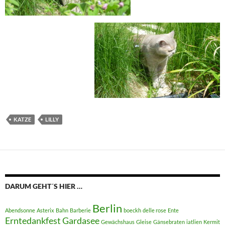
KATZE
LILLY
DARUM GEHT´S HIER …
Berlin
Abendsonne
Asterix
Bahn
Barberie
boeckh
delle rose
Ente
Erntedankfest
Gardasee
Gewächshaus
Gleise
Gänsebraten
iatlien
Kermit