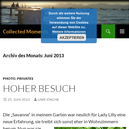
Zum
Inhalt
Durch die weitere Nutzung
springen
stimmen Sie der
Verwendung von Cookies
auf dieser WebSite zu.
Suchen
Collected Moments
Weitere Informationen
AKZEPTIEREN
PRIMÄR
MENÜ
Archiv des Monats: Juni 2013
PHOTO
,
PRIVATES
HOHER BESUCH
25. JUNI 2013
UWE STACHE
Die „Savanne“ in meinem Garten war neulich für Lady Lilly eine
neue Erfahrung, sie treibt sich sonst eher in
Wohnzimmern
herum. Nun war sie