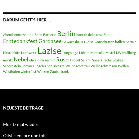
DARUM GEHT´S HIER …
Berlin
Abendsonne
Asterix
Bahn
Barberie
boeckh
delle rose
Ente
Erntedankfest
Gardasee
Gewächshaus
Gleise
Gänsebraten
iatlien
Kermit
Lazise
Kirschblüte
Kraftwerk
Lungolago
Lübars
Miraculix
Mistel
MV
Müllberg
Nebel
Rosen
müritz
olive
olivi
rechlin
röbel
Salami
Sauerkirsche
Scaliger
Schornstein
Sommer
Tegeler See
Tomate
Weihnachtsfrau
Weihnachtsmann
Wellen
Westhafen
winterfest
Wolken
Zaubertrank
NEUESTE BEITRÄGE
Müritz mal wieder
Olivi – encore une fois