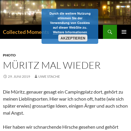
Zum
Inhalt
Durch die weitere Nutzung
springen
stimmen Sie der
Verwendung von Cookies
auf dieser WebSite zu.
Suchen
Collected Moments
Weitere Informationen
AKZEPTIEREN
PRIMÄR
MENÜ
PHOTO
MÜRITZ MAL WIEDER
29. JUNI 2019
UWE STACHE
Die Müritz, genauer gesagt ein Campingplatz dort, gehört zu
meinen Lieblingsorten. Hier war ich schon oft, hatte (wie sich
später erwies) grossartige Ideen, einigen Ärger und auch schon
mal Angst.
Hier haben wir schnarchende Hirsche gesehen und gehört