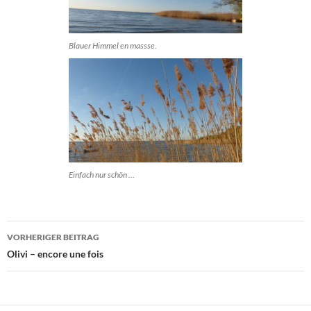
Blauer Himmel en massse.
Einfach nur schön …
Beitragsnavigation
VORHERIGER BEITRAG
Olivi – encore une fois