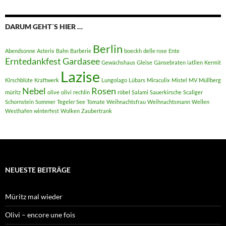
DARUM GEHT´S HIER …
Berlin
Abendsonne
Asterix
Bahn
Barberie
boeckh
delle rose
Ente
Erntedankfest
Gardasee
Gewächshaus
Gleise
Gänsebraten
iatlien
Kermit
Lazise
Kirschblüte
Kraftwerk
Lungolago
Lübars
Miraculix
Mistel
MV
Müllberg
Nebel
Rosen
müritz
olive
olivi
rechlin
röbel
Salami
Sauerkirsche
Scaliger
Schornstein
Sommer
Tegeler See
Tomate
Weihnachtsfrau
Weihnachtsmann
Wellen
Westhafen
winterfest
Wolken
Zaubertrank
NEUESTE BEITRÄGE
Müritz mal wieder
Olivi – encore une fois