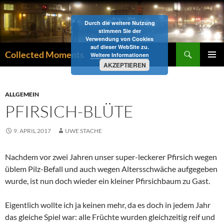
Zum
Inhalt
Durch die weitere Nutzung
springen
stimmen Sie der
Verwendung von Cookies
auf dieser WebSite zu.
Suchen
Collected Moments
Weitere Informationen
AKZEPTIEREN
PRIMÄR
MENÜ
ALLGEMEIN
PFIRSICH-BLÜTE
9. APRIL 2017
UWE STACHE
Nachdem vor zwei Jahren unser super-leckerer Pfirsich wegen
üblem Pilz-Befall und auch wegen Altersschwäche aufgegeben
wurde, ist nun doch wieder ein kleiner Pfirsichbaum zu Gast.
Eigentlich wollte ich ja keinen mehr, da es doch in jedem Jahr
das gleiche Spiel war: alle Früchte wurden gleichzeitig reif und